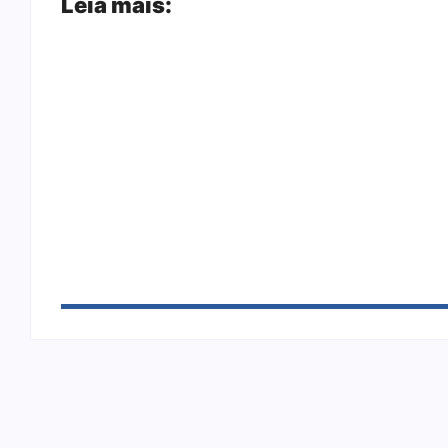
Leia mais:
Joer 2026 inicia fases regionais em nove ci
Ação conjunta apreende mais de R$ 800 mil
sapato na BR 425 em…