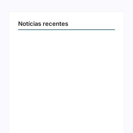
Notícias recentes
Joer 2026 inicia fases regionais em nove
cidades e reúne mais de 7,3 mil
participantes
6 de agosto de 2026
Ação conjunta apreende mais de R$ 800 mil
em ouro ilegal escondido em carteira e
sapato na BR 425 em…
6 de agosto de 2026