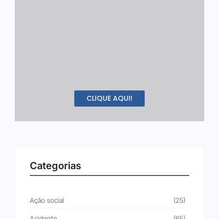
CLIQUE AQUI!
Categorias
Ação social
(25)
Acidente
(65)