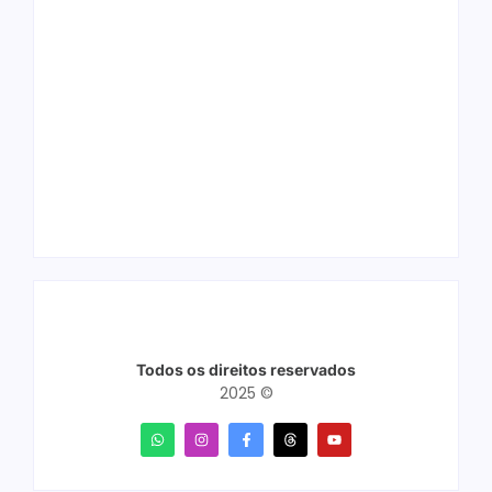
Ação conjunta
Joer 2026 inicia
apreende mais de
fases regionais em
R$ 800 mil em ouro
nove cidades e
ilegal escondido em
reúne mais de 7,3
carteira e sapato na
mil participantes
BR 425 em…
Todos os direitos reservados
2025 ©