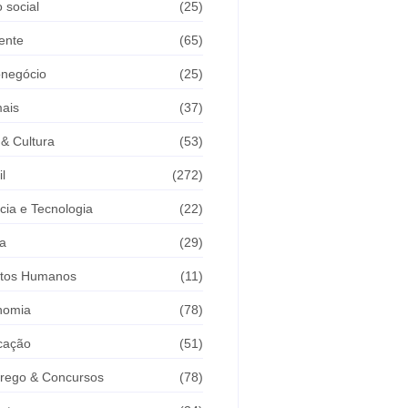
 social
(25)
ente
(65)
onegócio
(25)
ais
(37)
 & Cultura
(53)
il
(272)
cia e Tecnologia
(22)
a
(29)
itos Humanos
(11)
nomia
(78)
cação
(51)
rego & Concursos
(78)