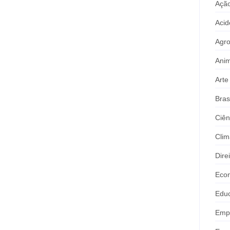
Ação
Acid
Agr
Anim
Arte
Bras
Ciên
Clim
Dire
Eco
Edu
Emp