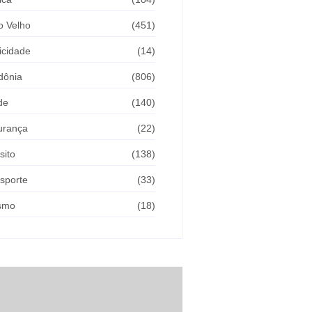
o Velho
(451)
icidade
(14)
dônia
(806)
de
(140)
urança
(22)
sito
(138)
sporte
(33)
ismo
(18)