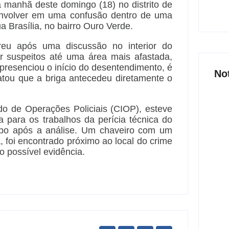
a manhã deste domingo (18) no distrito de
envolver em uma confusão dentro de uma
ua Brasília, no bairro Ouro Verde.
eu após uma discussão no interior do
or suspeitos até uma área mais afastada,
presenciou o início do desentendimento, é
No
atou que a briga antecedeu diretamente o
ado de Operações Policiais (CIOP), esteve
da para os trabalhos da perícia técnica do
corpo após a análise. Um chaveiro com um
Joer
, foi encontrado próximo ao local do crime
nove
 possível evidência.
part
6 
Açã
800