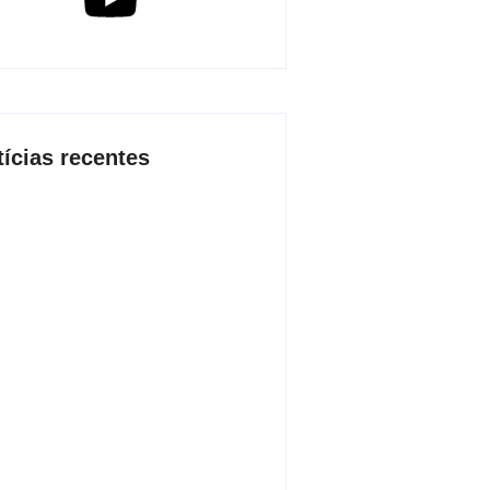
tícias recentes
 2026 inicia fases regionais em
 cidades e reúne mais de 7,3 mil
icipantes
de agosto de 2026
o conjunta apreende mais de R$
 mil em ouro ilegal escondido em