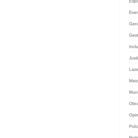
Espo
Eve
Gera
Gest
Incl
Just
Laze
Meio
Mun
Obr
Opin
Polí
Polít