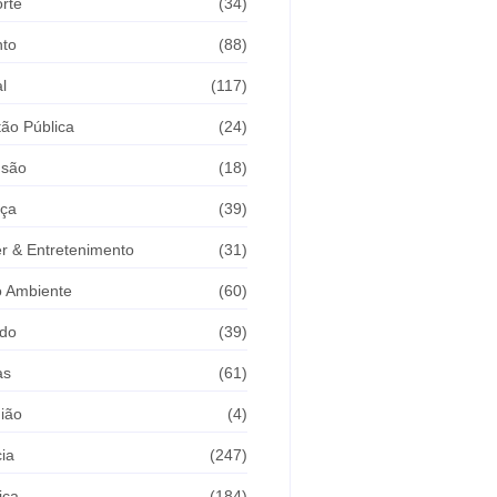
rte
(34)
nto
(88)
l
(117)
ão Pública
(24)
usão
(18)
iça
(39)
r & Entretenimento
(31)
 Ambiente
(60)
do
(39)
as
(61)
ião
(4)
cia
(247)
ica
(184)