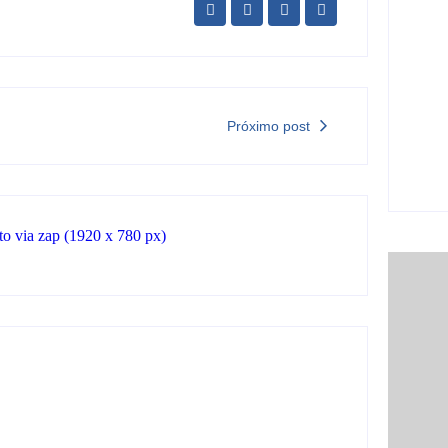
car
6 
Ji-P
Próximo post
São
sem
5 