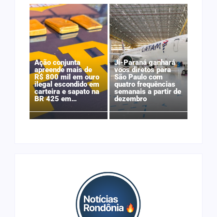
Ação conjunta
Ji-Paraná ganhará
apreende mais de
voos diretos para
R$ 800 mil em ouro
São Paulo com
ilegal escondido em
quatro frequências
carteira e sapato na
semanais a partir de
BR 425 em…
dezembro