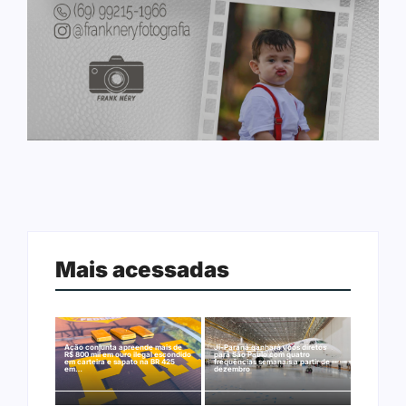
Mais acessadas
Ação conjunta apreende mais de
Ji-Paraná ganhará voos diretos
R$ 800 mil em ouro ilegal escondido
para São Paulo com quatro
em carteira e sapato na BR 425
frequências semanais a partir de
em…
dezembro