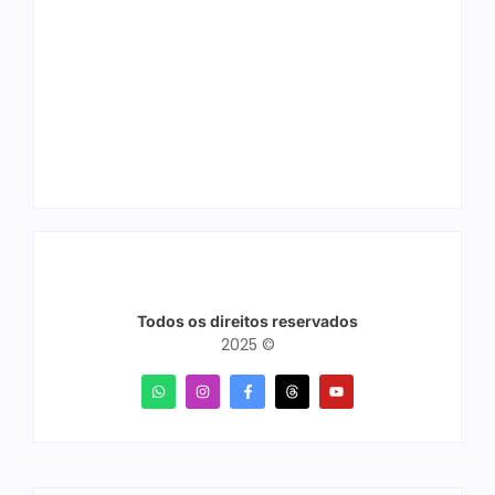
Ação conjunta
Joer 2026 inicia
apreende mais de
fases regionais em
R$ 800 mil em ouro
nove cidades e
ilegal escondido em
reúne mais de 7,3
carteira e sapato na
mil participantes
BR 425 em…
Todos os direitos reservados
2025 ©