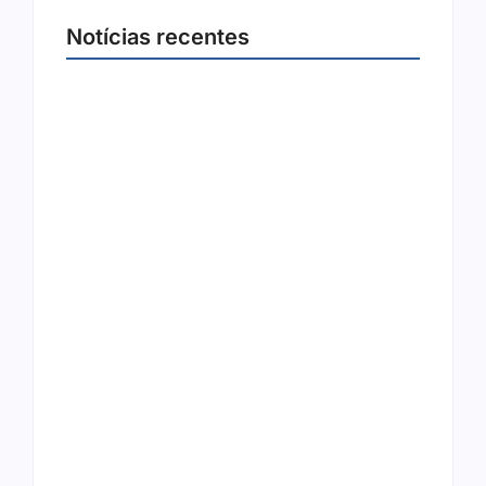
Notícias recentes
Joer 2026 inicia fases regionais em nove
cidades e reúne mais de 7,3 mil
participantes
6 de agosto de 2026
Ação conjunta apreende mais de R$ 800 mil
em ouro ilegal escondido em carteira e
sapato na BR 425 em…
6 de agosto de 2026