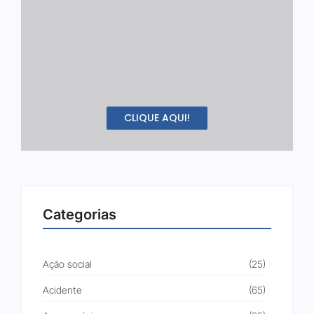
CLIQUE AQUI!
Categorias
Ação social
(25)
Acidente
(65)