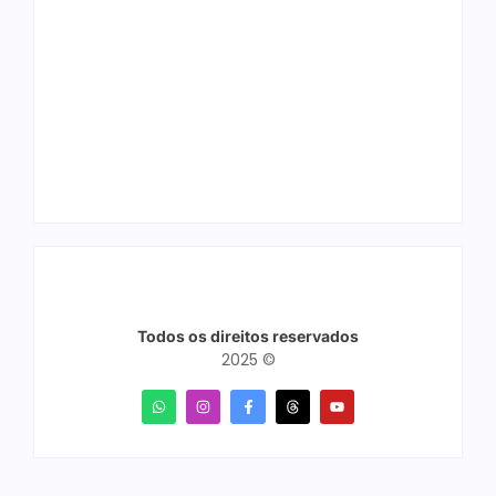
Ação conjunta
Joer 2026 inicia
apreende mais de
fases regionais em
R$ 800 mil em ouro
nove cidades e
ilegal escondido em
reúne mais de 7,3
carteira e sapato na
mil participantes
BR 425 em…
Todos os direitos reservados
2025 ©