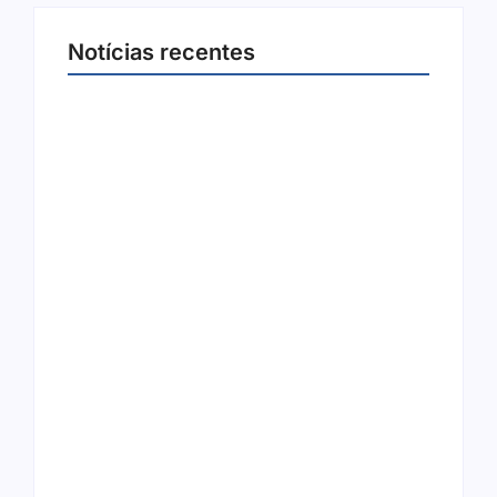
Notícias recentes
Joer 2026 inicia fases regionais em nove
cidades e reúne mais de 7,3 mil
participantes
6 de agosto de 2026
Ação conjunta apreende mais de R$ 800 mil
em ouro ilegal escondido em carteira e
sapato na BR 425 em…
6 de agosto de 2026