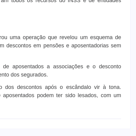
aram todos os recursos do INSS e de entidades
agrou uma operação que revelou um esquema de
vam descontos em pensões e aposentadorias sem
ada de aposentados a associações e o desconto
ento dos segurados.
o dos descontos após o escândalo vir à tona.
de aposentados podem ter sido lesados, com um