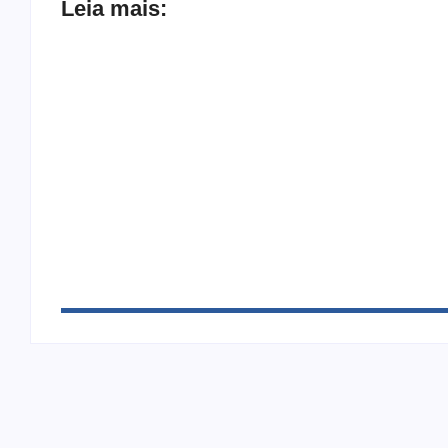
Leia mais:
Joer 2026 inicia fases regionais em nove ci
Ação conjunta apreende mais de R$ 800 mil
sapato na BR 425 em…