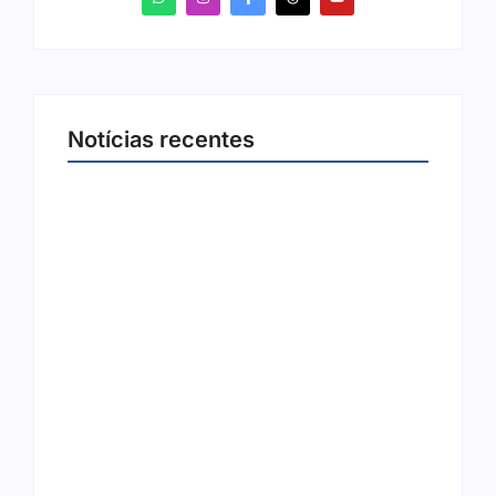
Notícias recentes
Arraial Flor do Maracujá acontece de 18 a 27
de setembro no Parque dos Tanques
8 de agosto de 2026
Joer 2026 inicia fases regionais em nove
cidades e reúne mais de 7,3 mil
participantes
6 de agosto de 2026