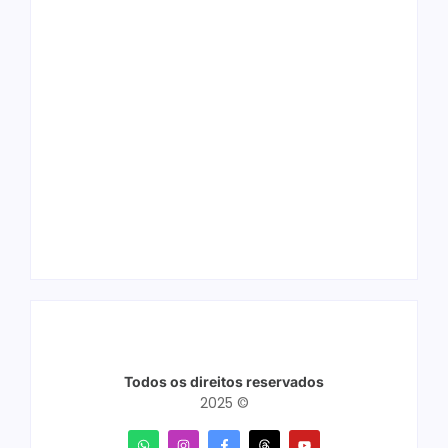
Arraial Flor do
Joer 2026 inicia
Maracujá acontece
fases regionais em
de 18 a 27 de
nove cidades e
setembro no Parque
reúne mais de 7,3
dos Tanques
mil participantes
Todos os direitos reservados
2025 ©