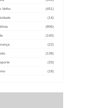
o Velho
(451)
icidade
(14)
dônia
(806)
de
(140)
urança
(22)
sito
(138)
sporte
(33)
ismo
(18)