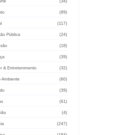
rte
(34)
nto
(89)
l
(117)
ão Pública
(24)
usão
(18)
iça
(39)
r & Entretenimento
(32)
 Ambiente
(60)
do
(39)
as
(61)
ião
(4)
cia
(247)
ica
(184)