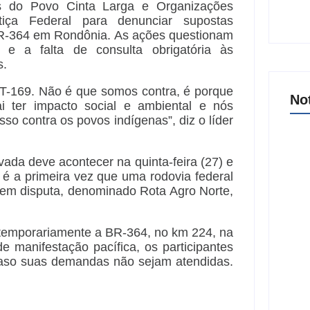
s do Povo Cinta Larga e Organizações
iça Federal para denunciar supostas
 BR-364 em Rondônia. As ações questionam
 e a falta de consulta obrigatória às
s.
IT-169. Não é que somos contra, é porque
No
ai ter impacto social e ambiental e nós
sso contra os povos indígenas”, diz o líder
ivada deve acontecer na quinta-feira (27) e
 é a primeira vez que uma rodovia federal
Arra
ho em disputa, denominado Rota Agro Norte,
18 
Tan
8 
 temporariamente a BR-364, no km 224, na
 manifestação pacífica, os participantes
 caso suas demandas não sejam atendidas.
Joer
nove
part