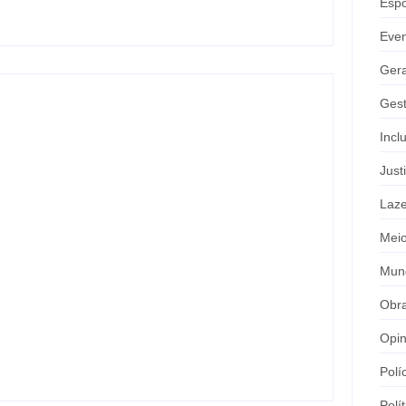
Espo
Eve
Gera
Gest
Incl
Just
Laze
Meio
Mun
Joer 2026 inicia fases regionais em
nove cidades e reúne mais de 7,3 mil
Obr
participantes
Opin
Polí
Polít