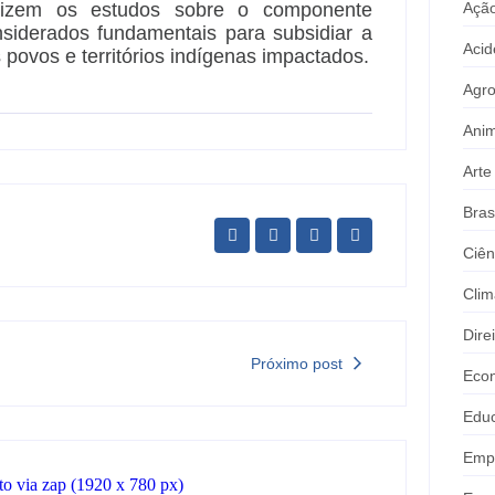
alizem os estudos sobre o componente
Ação
nsiderados fundamentais para subsidiar a
Acid
 povos e territórios indígenas impactados.
Agr
Anim
Arte
Bras
Ciên
Clim
Dire
Próximo post
Eco
Edu
Emp