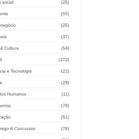
 social
(25)
ente
(65)
onegócio
(25)
ais
(37)
 & Cultura
(54)
il
(272)
cia e Tecnologia
(22)
a
(29)
itos Humanos
(11)
nomia
(78)
cação
(51)
rego & Concursos
(78)