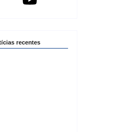
tícias recentes
ial Flor do Maracujá acontece de
a 27 de setembro no Parque dos
ques
de agosto de 2026
 2026 inicia fases regionais em
 cidades e reúne mais de 7,3 mil
icipantes