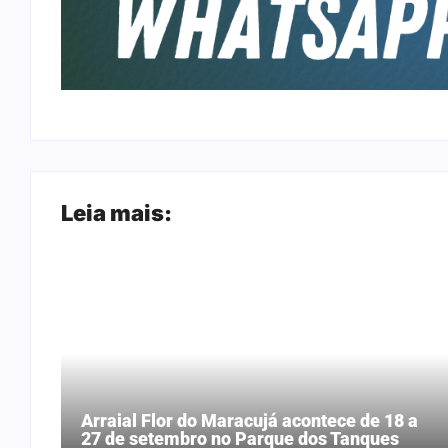
Leia mais:
Arraial Flor do Maracujá acontece de 18 a
27 de setembro no Parque dos Tanques