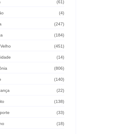
s
(61)
ão
(4)
a
(247)
ca
(184)
 Velho
(451)
cidade
(14)
ônia
(806)
e
(140)
rança
(22)
ito
(138)
porte
(33)
mo
(18)