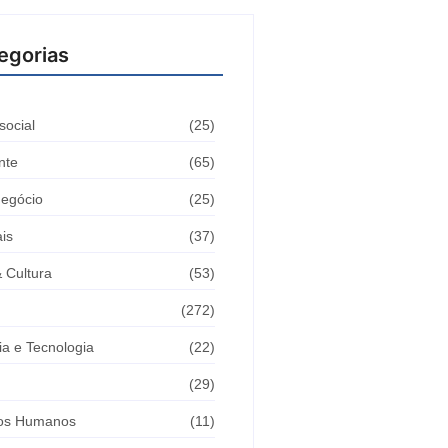
egorias
social
(25)
nte
(65)
egócio
(25)
is
(37)
& Cultura
(53)
(272)
ia e Tecnologia
(22)
(29)
tos Humanos
(11)