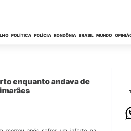
ELHO
POLÍTICA
POLÍCIA
RONDÔNIA
BRASIL
MUNDO
OPINIÃ
arto enquanto andava de
uimarães
em morreu após sofrer um infarto na