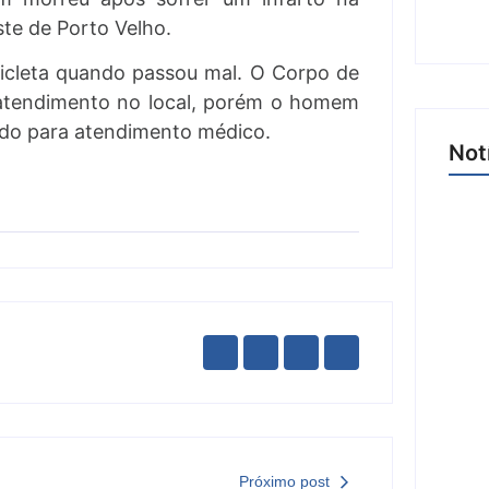
ste de Porto Velho.
cicleta quando passou mal. O Corpo de
 atendimento no local, porém o homem
ado para atendimento médico.
Not
Joer 
nove
mil p
6 d
Próximo post