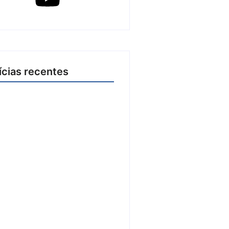
ícias recentes
2026 inicia fases regionais em
 cidades e reúne mais de 7,3
articipantes
e agosto de 2026