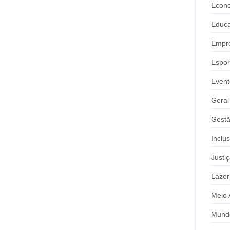
Econ
Educ
Empr
Espor
Event
Geral
Gestã
Inclu
Justi
Lazer
Meio 
Mund