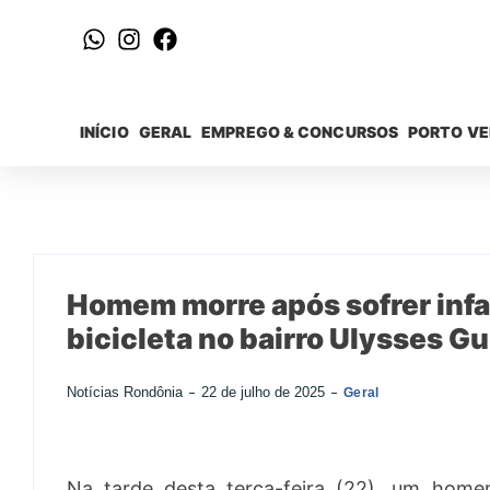
INÍCIO
GERAL
EMPREGO & CONCURSOS
PORTO V
Homem morre após sofrer inf
bicicleta no bairro Ulysses G
Notícias Rondônia
22 de julho de 2025
Geral
Na tarde desta terça-feira (22), um hom