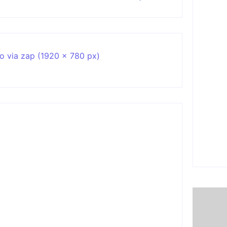
Ação
R$ 80
esco
BR 4
6 d
Ji-P
para
freq
deze
5 d
Ação conjunta apreende mais de R$