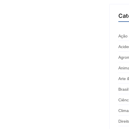
Cat
Ação 
Acide
Agron
Anima
Arte 
Brasil
Ciênc
Clima
Direi