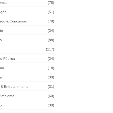
omia
(78)
ação
(51)
ego & Concursos
(78)
te
(34)
o
(88)
(117)
o Pública
(24)
são
(18)
ça
(39)
 & Entretenimento
(31)
Ambiente
(60)
o
(39)