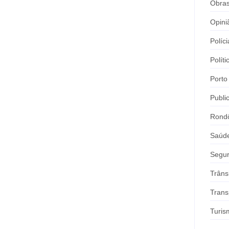
Obra
Opini
Políci
Políti
Porto
Publi
Rond
Saúd
Segu
Trâns
Trans
Turis