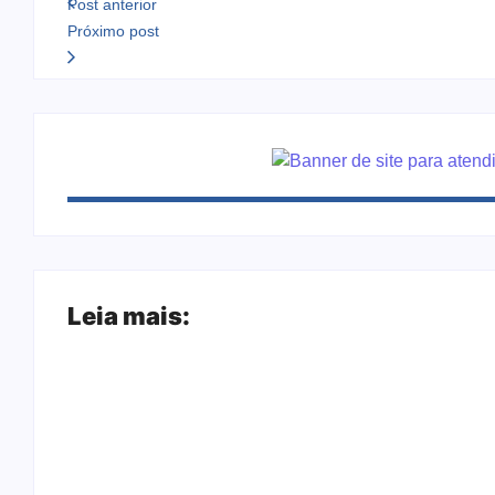
Post anterior
Próximo post
Leia mais:
Arraial Flor do Maracujá acontece de 18 
Joer 2026 inicia fases regionais em nove c