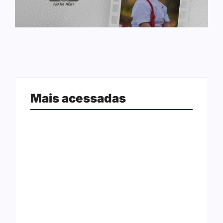
Mais acessadas
Arraial Flor do Maracujá acontece
Joer 2026 inicia fases regionais em
de 18 a 27 de setembro no Parque
nove cidades e reúne mais de 7,3
dos Tanques
mil participantes
Ação conjunta apreende mais de
Ji-Paraná ganhará voos diretos
R$ 800 mil em ouro ilegal escondido
para São Paulo com quatro
em carteira e sapato na BR 425
frequências semanais a partir de
em…
dezembro