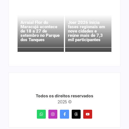
Arraial Flor do
Joer 2026 inicia
Maracujá acontece
fases regionais em
de 18 a 27 de
nove cidades e
setembro no Parque
reúne mais de 7,3
dos Tanques
mil participantes
Todos os direitos reservados
2025 ©