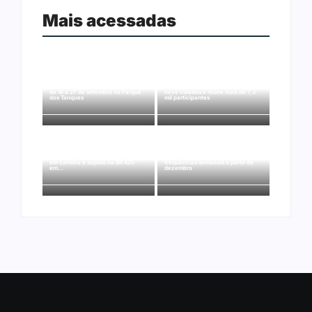
Mais acessadas
Arraial Flor do Maracujá acontece
Joer 2026 inicia fases regionais em
de 18 a 27 de setembro no Parque
nove cidades e reúne mais de 7,3
dos Tanques
mil participantes
Ação conjunta apreende mais de
Ji-Paraná ganhará voos diretos
R$ 800 mil em ouro ilegal escondido
para São Paulo com quatro
em carteira e sapato na BR 425
frequências semanais a partir de
em…
dezembro