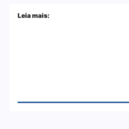
Leia mais:
Joer 2026 inicia fases regionais em nove ci
Ação conjunta apreende mais de R$ 800 mil
sapato na BR 425 em…