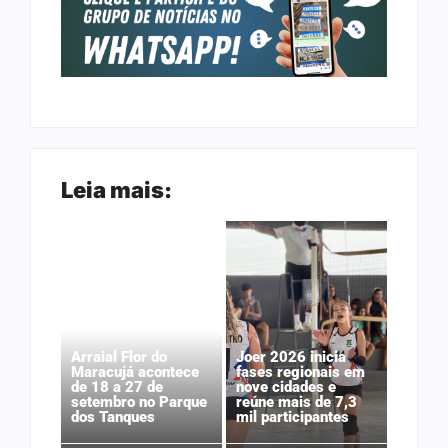
Leia mais:
Arraial Flor do
Joer 2026 inicia
Maracujá acontece
fases regionais em
de 18 a 27 de
nove cidades e
setembro no Parque
reúne mais de 7,3
dos Tanques
mil participantes