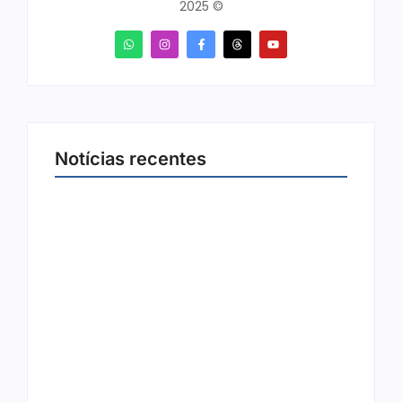
2025 ©
Notícias recentes
Joer 2026 inicia fases regionais em nove
cidades e reúne mais de 7,3 mil
participantes
6 de agosto de 2026