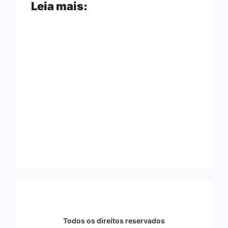
Leia mais:
Ação conjunta
Joer 2026 inicia
apreende mais de
fases regionais em
R$ 800 mil em ouro
nove cidades e
ilegal escondido em
reúne mais de 7,3
carteira e sapato na
mil participantes
BR 425 em…
Todos os direitos reservados