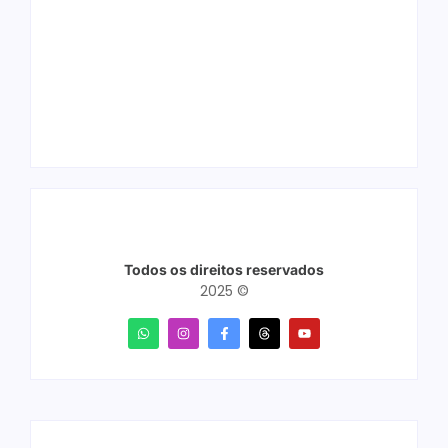
Arraial Flor do
Joer 2026 inicia
Maracujá acontece
fases regionais em
de 18 a 27 de
nove cidades e
setembro no Parque
reúne mais de 7,3
dos Tanques
mil participantes
Todos os direitos reservados
2025 ©