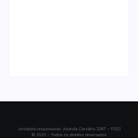
Arraial Flor do Maracujá acontece
Joer 2026 inicia fases regionais em
de 18 a 27 de setembro no Parque
nove cidades e reúne mais de 7,3
dos Tanques
mil participantes
Ação conjunta apreende mais de
Ji-Paraná ganhará voos diretos
R$ 800 mil em ouro ilegal escondido
para São Paulo com quatro
em carteira e sapato na BR 425
frequências semanais a partir de
em…
dezembro
Jornalista responsável: Ananda Carvalho [DRT – 1702]
© 2025 – Todos os direitos reservados