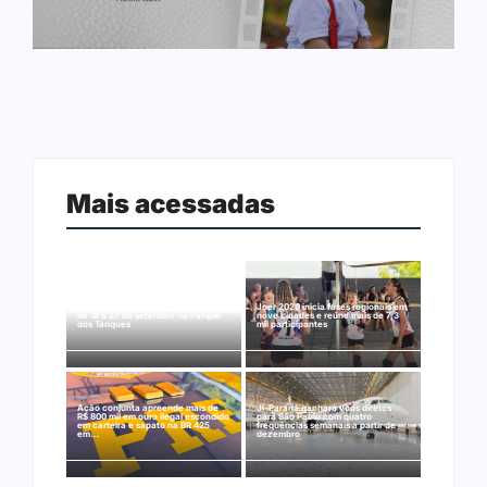
Mais acessadas
Arraial Flor do Maracujá acontece
Joer 2026 inicia fases regionais em
de 18 a 27 de setembro no Parque
nove cidades e reúne mais de 7,3
dos Tanques
mil participantes
Ação conjunta apreende mais de
Ji-Paraná ganhará voos diretos
R$ 800 mil em ouro ilegal escondido
para São Paulo com quatro
em carteira e sapato na BR 425
frequências semanais a partir de
em…
dezembro