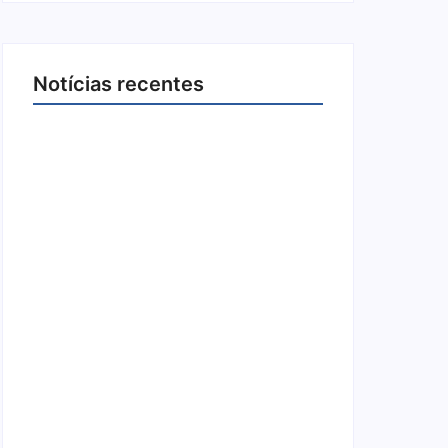
Notícias recentes
Joer 2026 inicia fases regionais em
nove cidades e reúne mais de 7,3 mil
participantes
6 de agosto de 2026
Ação conjunta apreende mais de R$
800 mil em ouro ilegal escondido em
carteira e sapato na BR 425 em…