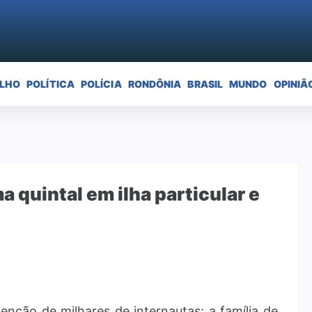
ELHO
POLÍTICA
POLÍCIA
RONDÔNIA
BRASIL
MUNDO
OPINIÃ
 quintal em ilha particular e
enção de milhares de internautas: a família de