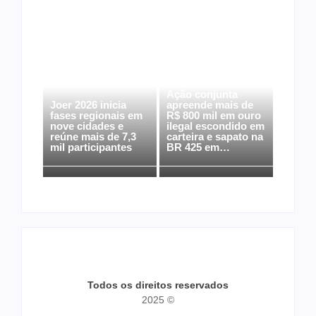
Ação conjunta
Joer 2026 inicia
apreende mais de
fases regionais em
R$ 800 mil em ouro
nove cidades e
ilegal escondido em
reúne mais de 7,3
carteira e sapato na
mil participantes
BR 425 em…
Todos os direitos reservados
2025 ©