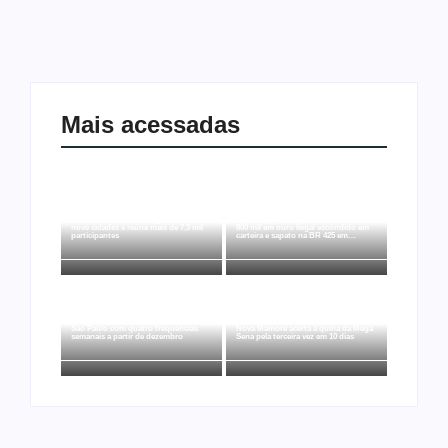
Mais acessadas
Joer 2026 inicia fases regionais em
Ação conjunta apreende mais de R$
nove cidades e reúne mais de 7,3 mil
800 mil em ouro ilegal escondido em
participantes
carteira e sapato na BR 425 em…
Ji-Paraná ganhará voos diretos para
São Paulo com quatro frequências
Nova Mamoré acerta a quina da Mega
semanais a partir de dezembro
Sena pela terceira vez em 10 dias