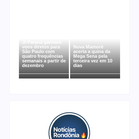
Ji-Paraná ganhará
voos diretos para
Nova Mamoré
São Paulo com
acerta a quina da
quatro frequências
Mega Sena pela
semanais a partir de
terceira vez em 10
dezembro
dias