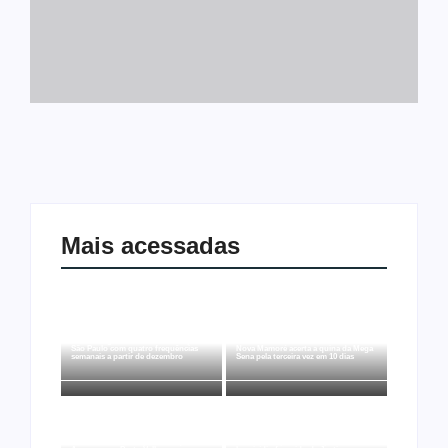
Mais acessadas
Ji-Paraná ganhará voos diretos para
São Paulo com quatro frequências
Nova Mamoré acerta a quina da Mega
semanais a partir de dezembro
Sena pela terceira vez em 10 dias
Rede Nova Era compra três lojas do
Polícia Civil procura suspeito de