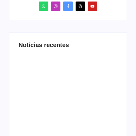
Notícias recentes
Ação conjunta apreende mais de R$ 800 mil
em ouro ilegal escondido em carteira e sapato
na BR 425 em…
6 de agosto de 2026