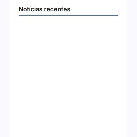
Notícias recentes
Arraial Flor do Maracujá acontece de 18 a 27
de setembro no Parque dos Tanques
8 de agosto de 2026
Joer 2026 inicia fases regionais em nove
cidades e reúne mais de 7,3 mil
participantes
6 de agosto de 2026
Ação conjunta apreende mais de R$ 800 mil
em ouro ilegal escondido em carteira e