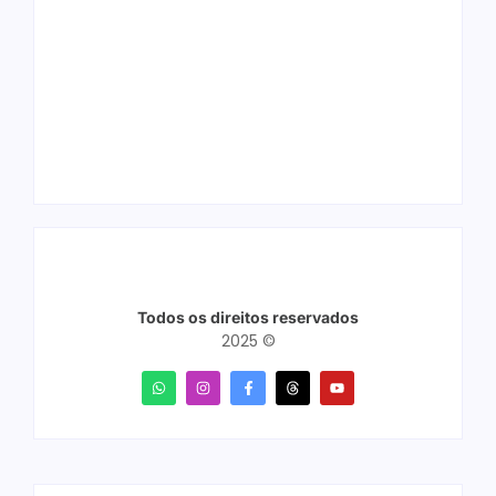
Arraial Flor do
Joer 2026 inicia
Maracujá acontece
fases regionais em
de 18 a 27 de
nove cidades e
setembro no Parque
reúne mais de 7,3
dos Tanques
mil participantes
Todos os direitos reservados
2025 ©