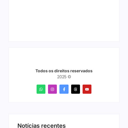
Maracujá acontece
fases regionais em
de 18 a 27 de
nove cidades e
setembro no Parque
reúne mais de 7,3
dos Tanques
mil participantes
Todos os direitos reservados
2025 ©
Notícias recentes