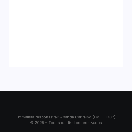
Arraial Flor do Maracujá acontece
Joer 2026 inicia fases regionais em
de 18 a 27 de setembro no Parque
nove cidades e reúne mais de 7,3
dos Tanques
mil participantes
Ação conjunta apreende mais de
Ji-Paraná ganhará voos diretos
R$ 800 mil em ouro ilegal escondido
para São Paulo com quatro
em carteira e sapato na BR 425
frequências semanais a partir de
em…
dezembro
Jornalista responsável: Ananda Carvalho [DRT – 1702]
© 2025 – Todos os direitos reservados