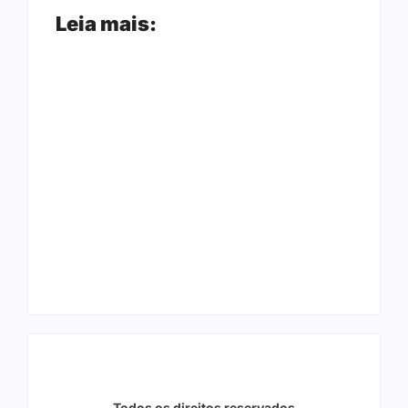
Leia mais:
Arraial Flor do
Joer 2026 inicia
Maracujá acontece
fases regionais em
de 18 a 27 de
nove cidades e
setembro no Parque
reúne mais de 7,3
dos Tanques
mil participantes
Todos os direitos reservados