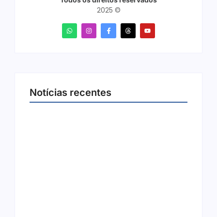
2025 ©
Notícias recentes
Arraial Flor do Maracujá acontece de 18 a 27
de setembro no Parque dos Tanques
8 de agosto de 2026
Joer 2026 inicia fases regionais em nove
cidades e reúne mais de 7,3 mil