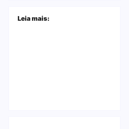
Leia mais:
Ação conjunta
Joer 2026 inicia
apreende mais de
fases regionais em
R$ 800 mil em ouro
nove cidades e
ilegal escondido em
reúne mais de 7,3
carteira e sapato na
mil participantes
BR 425 em…