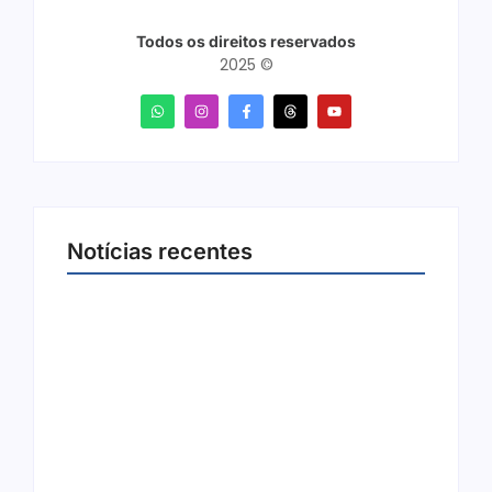
Todos os direitos reservados
2025 ©
Notícias recentes
Joer 2026 inicia fases regionais em nove
cidades e reúne mais de 7,3 mil
participantes
6 de agosto de 2026