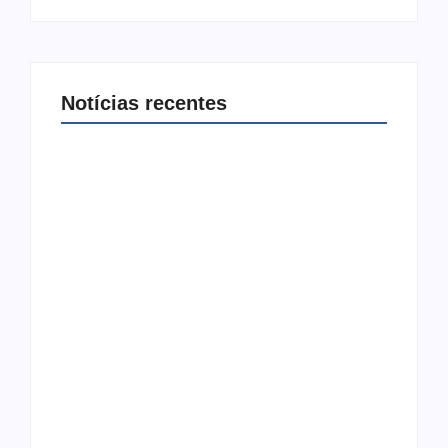
Notícias recentes
Joer 2026 inicia fases regionais em nove
cidades e reúne mais de 7,3 mil participantes
6 de agosto de 2026
Ação conjunta apreende mais de R$ 800 mil
em ouro ilegal escondido em carteira e sapato
na BR 425 em…
6 de agosto de 2026