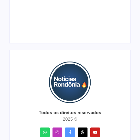
fases regionais em
R$ 800 mil em ouro
nove cidades e
ilegal escondido em
reúne mais de 7,3
carteira e sapato na
mil participantes
BR 425 em…
Todos os direitos reservados
2025 ©