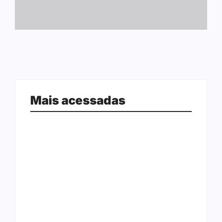
Mais acessadas
Ji-Paraná ganhará voos diretos
para São Paulo com quatro
Nova Mamoré acerta a quina da
frequências semanais a partir de
Mega Sena pela terceira vez em 10
dezembro
dias
Rede Nova Era compra três lojas do
Polícia Civil procura suspeito de
Arasuper em Porto Velho; grupo
homicídio foragido da Justiça em
deixa de atuar em Rondônia
Ariquemes