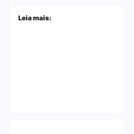
Leia mais:
Ji-Paraná ganhará
voos diretos para
Nova Mamoré
São Paulo com
acerta a quina da
quatro frequências
Mega Sena pela
semanais a partir de
terceira vez em 10
dezembro
dias