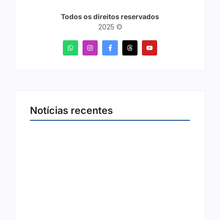
Todos os direitos reservados
2025 ©
Notícias recentes
Ji-Paraná ganhará voos diretos para São
Paulo com quatro frequências semanais a
partir de dezembro
5 de agosto de 2026