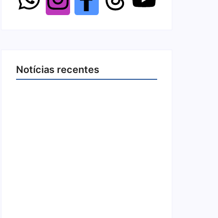
Notícias recentes
Ji-Paraná ganhará voos diretos para
São Paulo com quatro frequências
semanais a partir de dezembro
5 de agosto de 2026
Nova Mamoré acerta a quina da Mega
Sena pela terceira vez em 10 dias