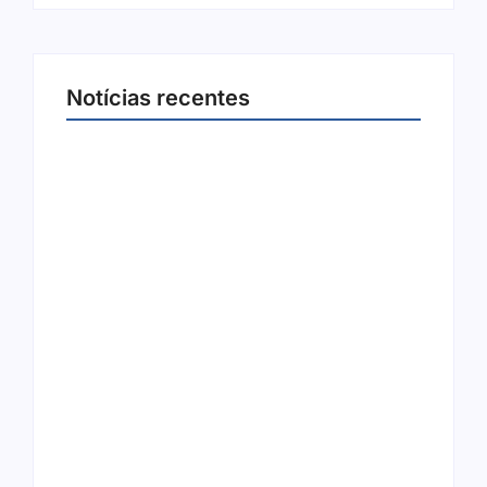
Notícias recentes
Arraial Flor do Maracujá acontece de 18 a 27
de setembro no Parque dos Tanques
8 de agosto de 2026
Joer 2026 inicia fases regionais em nove
cidades e reúne mais de 7,3 mil
participantes
6 de agosto de 2026