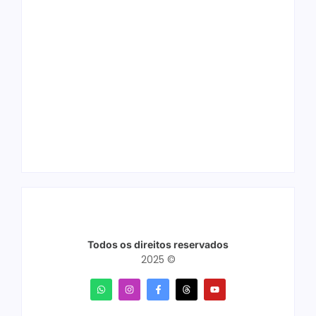
Arraial Flor do
Joer 2026 inicia
Maracujá acontece
fases regionais em
de 18 a 27 de
nove cidades e
setembro no Parque
reúne mais de 7,3
dos Tanques
mil participantes
Todos os direitos reservados
2025 ©