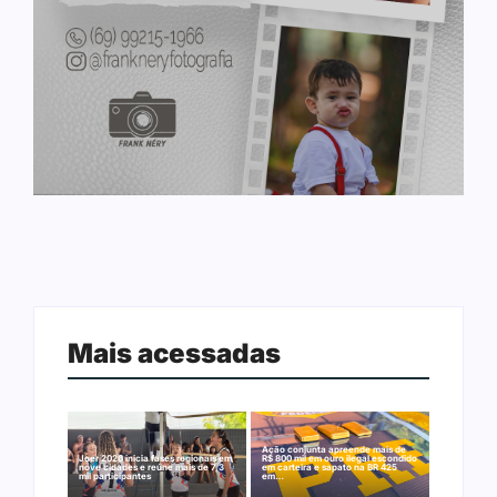
Mais acessadas
Ação conjunta apreende mais de
Joer 2026 inicia fases regionais em
R$ 800 mil em ouro ilegal escondido
nove cidades e reúne mais de 7,3
em carteira e sapato na BR 425
mil participantes
em…