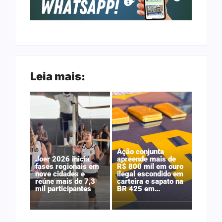
Leia mais:
Ação conjunta
Joer 2026 inicia
apreende mais de
fases regionais em
R$ 800 mil em ouro
nove cidades e
ilegal escondido em
reúne mais de 7,3
carteira e sapato na
mil participantes
BR 425 em…