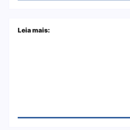
Leia mais:
Arraial Flor do Maracujá acontece de 18 
Joer 2026 inicia fases regionais em nove c