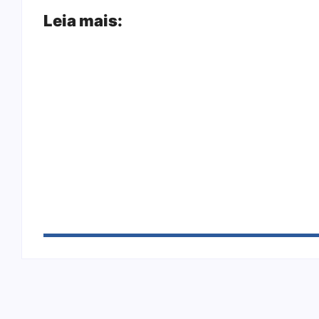
Leia mais:
Joer 2026 inicia fases regionais em nove ci
Ação conjunta apreende mais de R$ 800 mil
sapato na BR 425 em…