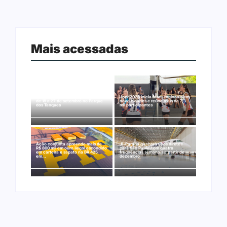
Mais acessadas
Arraial Flor do Maracujá acontece
Joer 2026 inicia fases regionais em
de 18 a 27 de setembro no Parque
nove cidades e reúne mais de 7,3
dos Tanques
mil participantes
Ação conjunta apreende mais de
Ji-Paraná ganhará voos diretos
R$ 800 mil em ouro ilegal escondido
para São Paulo com quatro
em carteira e sapato na BR 425
frequências semanais a partir de
em…
dezembro