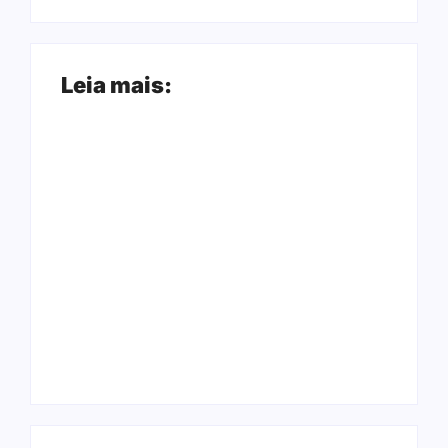
Leia mais:
Arraial Flor do
Joer 2026 inicia
Maracujá acontece
fases regionais em
de 18 a 27 de
nove cidades e
setembro no Parque
reúne mais de 7,3
dos Tanques
mil participantes