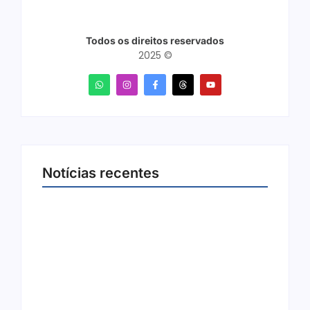
Todos os direitos reservados
2025 ©
Notícias recentes
Arraial Flor do Maracujá acontece de 18 a 27
de setembro no Parque dos Tanques
8 de agosto de 2026