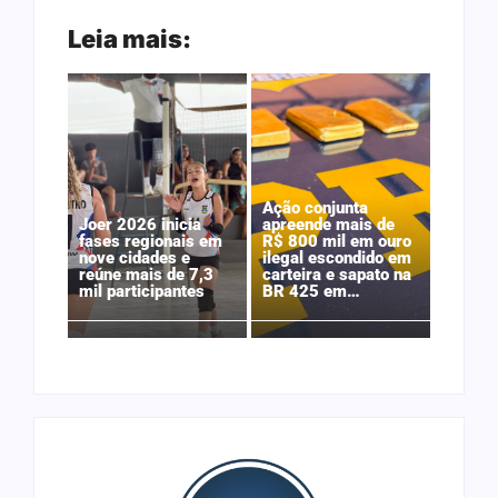
Leia mais:
Ação conjunta
Joer 2026 inicia
apreende mais de
fases regionais em
R$ 800 mil em ouro
nove cidades e
ilegal escondido em
reúne mais de 7,3
carteira e sapato na
mil participantes
BR 425 em…