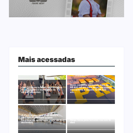
Mais acessadas
Ação conjunta apreende mais de
Joer 2026 inicia fases regionais em
R$ 800 mil em ouro ilegal escondido
nove cidades e reúne mais de 7,3
em carteira e sapato na BR 425
mil participantes
em…
Ji-Paraná ganhará voos diretos
para São Paulo com quatro
Nova Mamoré acerta a quina da
frequências semanais a partir de
Mega Sena pela terceira vez em 10
dezembro
dias