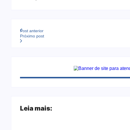
Post anterior
Próximo post
Leia mais:
Joer 2026 inicia fases regionais em nove c