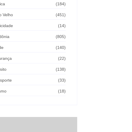
ica
(184)
o Velho
(451)
icidade
(14)
dônia
(805)
de
(140)
urança
(22)
sito
(138)
sporte
(33)
ismo
(18)