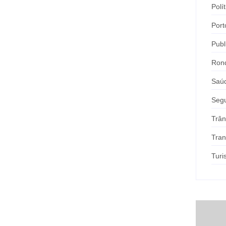
Polít
Port
Publ
Ron
Saú
Seg
Trân
Tran
Tur