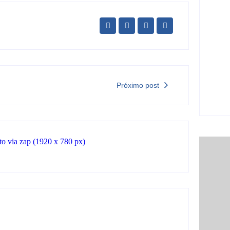
par
fre
dez
5 
Nov
Meg
dia
Próximo post
5 