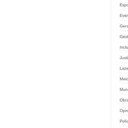
Espo
Eve
Gera
Gest
Incl
Just
Laze
Meio
Mun
Obr
Opin
Polí