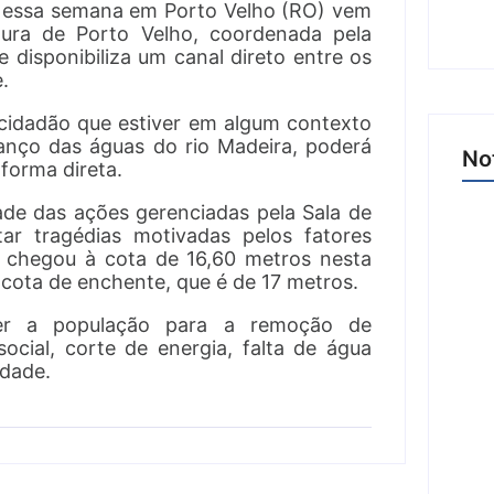
a essa semana em Porto Velho (RO) vem
tura de Porto Velho, coordenada pela
ue disponibiliza um canal direto entre os
.
cidadão que estiver em algum contexto
vanço das águas do rio Madeira, poderá
No
 forma direta.
dade das ações gerenciadas pela Sala de
ar tragédias motivadas pelos fatores
ra chegou à cota de 16,60 metros nesta
a cota de enchente, que é de 17 metros.
Açã
der a população para a remoção de
R$ 
 social, corte de energia, falta de água
esc
idade.
BR 
6 
Ji-