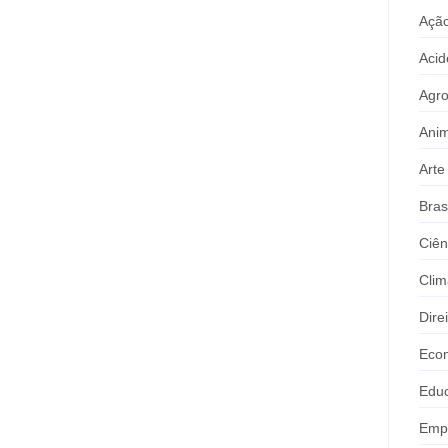
Ação
Acid
Agr
Anim
Arte
Bras
Ciên
Clim
Dire
Eco
Edu
Emp