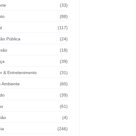
rte
(33)
nto
(88)
l
(117)
ão Pública
(24)
usão
(18)
iça
(39)
r & Entretenimento
(31)
 Ambiente
(60)
do
(39)
as
(61)
ião
(4)
cia
(246)