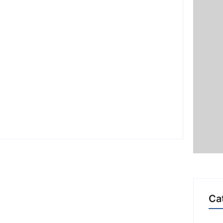
Ji-Paraná ganhará voos diretos para
São Paulo com quatro frequências
semanais a partir de dezembro
Ca