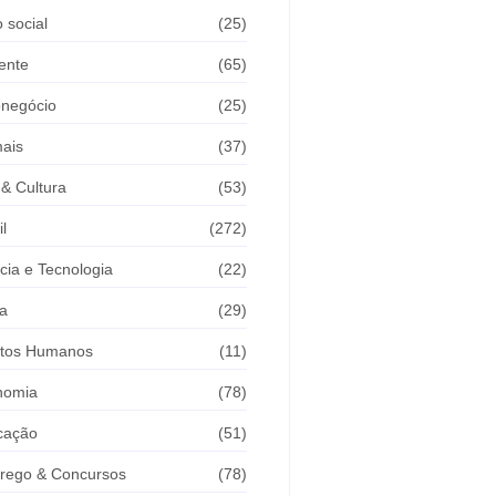
 social
(25)
ente
(65)
onegócio
(25)
ais
(37)
 & Cultura
(53)
il
(272)
cia e Tecnologia
(22)
a
(29)
itos Humanos
(11)
nomia
(78)
cação
(51)
rego & Concursos
(78)