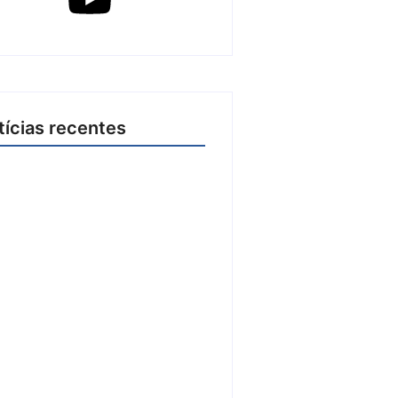
tícias recentes
o conjunta apreende mais de
800 mil em ouro ilegal
ondido em carteira e sapato na
425 em…
de agosto de 2026
Paraná ganhará voos diretos