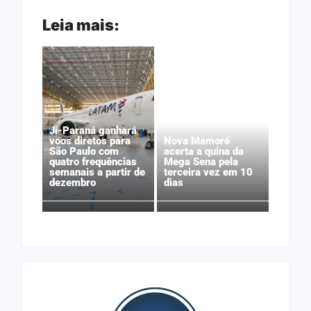
Leia mais:
Ji-Paraná ganhará
voos diretos para
Nova Mamoré
São Paulo com
acerta a quina da
quatro frequências
Mega Sena pela
semanais a partir de
terceira vez em 10
dezembro
dias