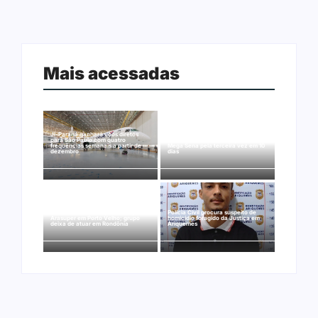
Mais acessadas
Ji-Paraná ganhará voos diretos
para São Paulo com quatro
Nova Mamoré acerta a quina da
frequências semanais a partir de
Mega Sena pela terceira vez em 10
dezembro
dias
Rede Nova Era compra três lojas do
Polícia Civil procura suspeito de
Arasuper em Porto Velho; grupo
homicídio foragido da Justiça em
deixa de atuar em Rondônia
Ariquemes