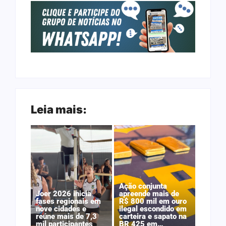
Leia mais:
Ação conjunta
Joer 2026 inicia
apreende mais de
fases regionais em
R$ 800 mil em ouro
nove cidades e
ilegal escondido em
reúne mais de 7,3
carteira e sapato na
mil participantes
BR 425 em…