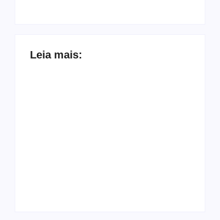
Leia mais:
Arraial Flor do
Maracujá acontece
Joer 2026 inicia
de 18 a 27 de
fases regionais em
setembro no
nove cidades e
Parque dos
reúne mais de 7,3
Tanques
mil participantes