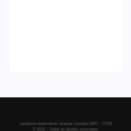
Arraial Flor do Maracujá acontece de
Joer 2026 inicia fases regionais em
18 a 27 de setembro no Parque dos
nove cidades e reúne mais de 7,3 mil
Tanques
participantes
Ação conjunta apreende mais de R$
Ji-Paraná ganhará voos diretos para
800 mil em ouro ilegal escondido em
São Paulo com quatro frequências
carteira e sapato na BR 425 em…
semanais a partir de dezembro
Jornalista responsável: Ananda Carvalho [DRT – 1702]
© 2025 – Todos os direitos reservados