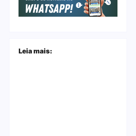
Leia mais:
Arraial Flor do
Joer 2026 inicia
Maracujá acontece
fases regionais em
de 18 a 27 de
nove cidades e
setembro no Parque
reúne mais de 7,3
dos Tanques
mil participantes