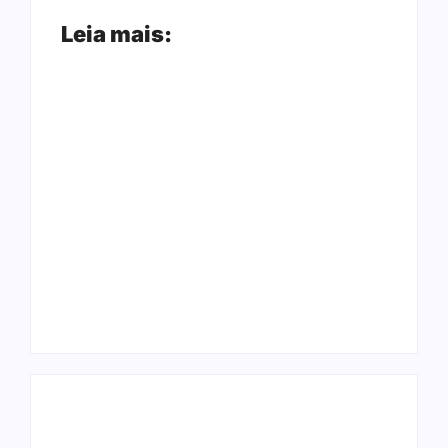
Leia mais:
Ji-Paraná ganhará
voos diretos para
Nova Mamoré
São Paulo com
acerta a quina da
quatro frequências
Mega Sena pela
semanais a partir de
terceira vez em 10
dezembro
dias