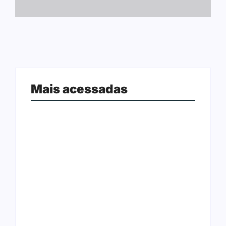
Mais acessadas
Ji-Paraná ganhará voos diretos
para São Paulo com quatro
Nova Mamoré acerta a quina da
frequências semanais a partir de
Mega Sena pela terceira vez em 10
dezembro
dias
Rede Nova Era compra três lojas do
Polícia Civil procura suspeito de
Arasuper em Porto Velho; grupo
homicídio foragido da Justiça em
deixa de atuar em Rondônia
Ariquemes