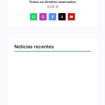
Todos os direitos reservados
2025 ©
Notícias recentes
Ji-Paraná ganhará voos diretos para São
Paulo com quatro frequências semanais a
partir de dezembro
5 de agosto de 2026