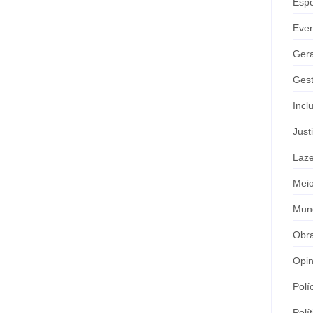
Espo
Eve
Gera
Gest
Incl
Just
Laze
Meio
Mun
Obr
Opin
Polí
Polít