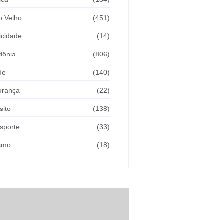
o Velho
(451)
icidade
(14)
dônia
(806)
de
(140)
urança
(22)
sito
(138)
sporte
(33)
ismo
(18)