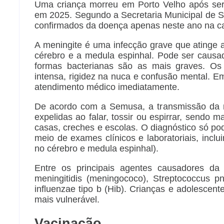
Uma criança morreu em Porto Velho após ser
em 2025. Segundo a Secretaria Municipal de 
confirmados da doença apenas neste ano na ca
A meningite é uma infecção grave que ating
cérebro e a medula espinhal.
Pode ser causada
formas bacterianas são as mais graves. Os
intensa, rigidez na nuca e confusão mental. E
atendimento médico imediatamente.
De acordo com a Semusa, a transmissão da me
expelidas ao falar, tossir ou espirrar, send
casas, creches e escolas. O diagnóstico só pode
meio de exames clínicos e laboratoriais, inclui
no cérebro e medula espinhal).
Entre os principais agentes causadores da 
meningitidis (meningococo), Streptococcus
influenzae tipo b (Hib). Crianças e adolescen
mais vulnerável.
Vacinação