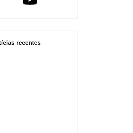
tícias recentes
 2026 inicia fases regionais em
 cidades e reúne mais de 7,3 mil
icipantes
de agosto de 2026
o conjunta apreende mais de R$
 mil em ouro ilegal escondido em