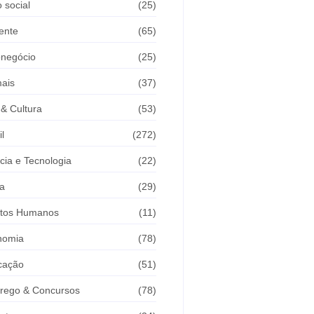
 social
(25)
ente
(65)
onegócio
(25)
ais
(37)
 & Cultura
(53)
il
(272)
cia e Tecnologia
(22)
a
(29)
itos Humanos
(11)
nomia
(78)
cação
(51)
rego & Concursos
(78)