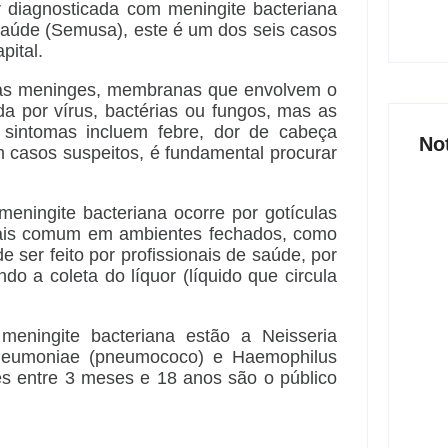
 diagnosticada com meningite bacteriana
Saúde (Semusa), este é um dos seis casos
pital.
e as meninges, membranas que envolvem o
 por vírus, bactérias ou fungos, mas as
 sintomas incluem febre, dor de cabeça
No
m casos suspeitos, é fundamental procurar
ningite bacteriana ocorre por gotículas
o mais comum em ambientes fechados, como
 ser feito por profissionais de saúde, por
Joer
ndo a coleta do líquor (líquido que circula
nove
part
6 
meningite bacteriana estão a Neisseria
 pneumoniae (pneumococo) e Haemophilus
tes entre 3 meses e 18 anos são o público
Açã
800