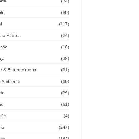
rte
(34)
nto
(88)
l
(117)
ão Pública
(24)
usão
(18)
iça
(39)
r & Entretenimento
(31)
 Ambiente
(60)
do
(39)
as
(61)
ião
(4)
cia
(247)
ica
(184)