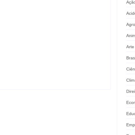
Ação
Acid
Agr
Anim
Arte
Ação conjunta apreende mais de R$
800 mil em ouro ilegal escondido em
Bras
carteira e sapato na BR 425 em…
Ciên
Clim
Dire
Eco
Edu
Emp