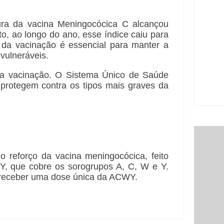
car
6 
ra da vacina Meningocócica C alcançou
o, ao longo do ano, esse índice caiu para
e da vacinação é essencial para manter a
 vulneráveis.
Ji-P
São
 a vacinação. O Sistema Único de Saúde
sem
 protegem contra os tipos mais graves da
5 
 o reforço da vacina meningocócica, feito
, que cobre os sorogrupos A, C, W e Y.
receber uma dose única da ACWY.