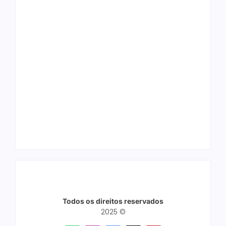
Ação conjunta
Ji-Paraná ganhará
apreende mais de
voos diretos para
R$ 800 mil em ouro
São Paulo com
ilegal escondido em
quatro frequências
carteira e sapato na
semanais a partir de
BR 425 em…
dezembro
Todos os direitos reservados
2025 ©