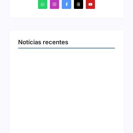
Notícias recentes
Ação conjunta apreende mais de R$ 800 mil
em ouro ilegal escondido em carteira e
sapato na BR 425 em…
6 de agosto de 2026
Ji-Paraná ganhará voos diretos para São