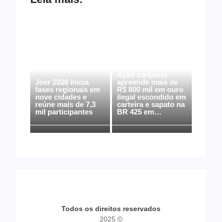
Ação conjunta
Joer 2026 inicia
apreende mais de
fases regionais em
R$ 800 mil em ouro
nove cidades e
ilegal escondido em
reúne mais de 7,3
carteira e sapato na
mil participantes
BR 425 em…
Todos os direitos reservados
2025 ©