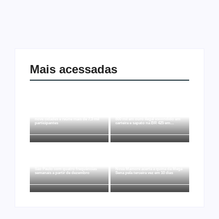
Mais acessadas
Joer 2026 inicia fases regionais em
Ação conjunta apreende mais de R$
nove cidades e reúne mais de 7,3 mil
800 mil em ouro ilegal escondido em
participantes
carteira e sapato na BR 425 em…
Ji-Paraná ganhará voos diretos para
São Paulo com quatro frequências
Nova Mamoré acerta a quina da Mega
semanais a partir de dezembro
Sena pela terceira vez em 10 dias