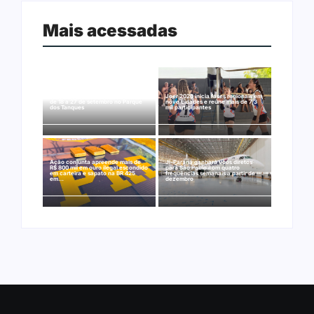
Mais acessadas
Arraial Flor do Maracujá acontece
Joer 2026 inicia fases regionais em
de 18 a 27 de setembro no Parque
nove cidades e reúne mais de 7,3
dos Tanques
mil participantes
Ação conjunta apreende mais de
Ji-Paraná ganhará voos diretos
R$ 800 mil em ouro ilegal escondido
para São Paulo com quatro
em carteira e sapato na BR 425
frequências semanais a partir de
em…
dezembro