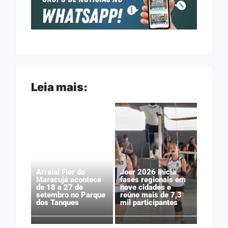
Leia mais:
Arraial Flor do
Joer 2026 inicia
Maracujá acontece
fases regionais em
de 18 a 27 de
nove cidades e
setembro no Parque
reúne mais de 7,3
dos Tanques
mil participantes