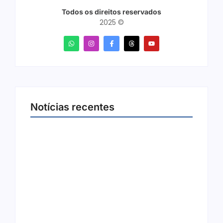
Todos os direitos reservados
2025 ©
Notícias recentes
Arraial Flor do Maracujá acontece de 18 a 27
de setembro no Parque dos Tanques
8 de agosto de 2026