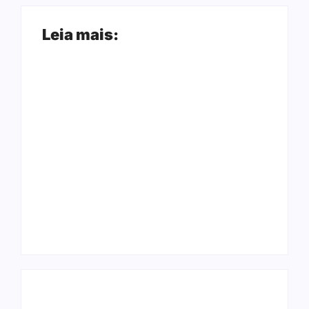
Leia mais:
Arraial Flor do
Joer 2026 inicia
Maracujá acontece
fases regionais em
de 18 a 27 de
nove cidades e
setembro no Parque
reúne mais de 7,3
dos Tanques
mil participantes