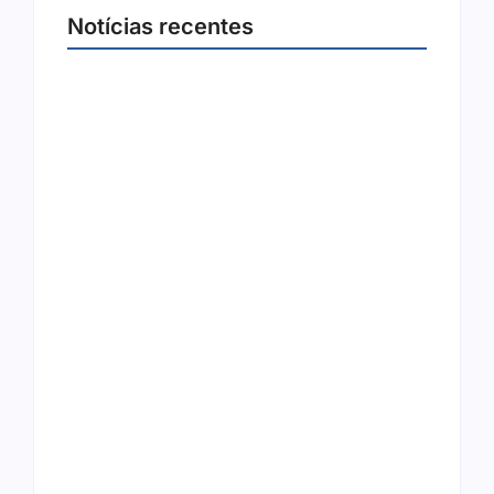
Notícias recentes
Arraial Flor do Maracujá acontece de 18 a 27
de setembro no Parque dos Tanques
8 de agosto de 2026
Joer 2026 inicia fases regionais em nove
cidades e reúne mais de 7,3 mil
participantes
6 de agosto de 2026
Ação conjunta apreende mais de R$ 800 mil
em ouro ilegal escondido em carteira e