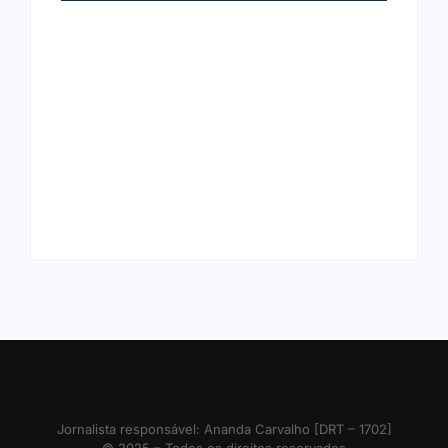
Arraial Flor do Maracujá acontece
Joer 2026 inicia fases regionais em
de 18 a 27 de setembro no Parque
nove cidades e reúne mais de 7,3
dos Tanques
mil participantes
Ação conjunta apreende mais de
Ji-Paraná ganhará voos diretos
R$ 800 mil em ouro ilegal escondido
para São Paulo com quatro
em carteira e sapato na BR 425
frequências semanais a partir de
em…
dezembro
Jornalista responsável: Ananda Carvalho [DRT – 1702]