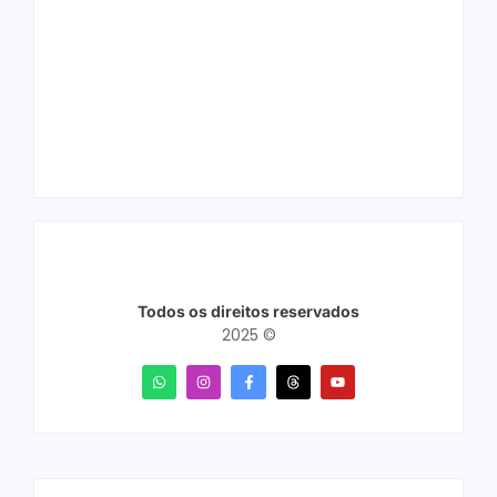
Arraial Flor do
Joer 2026 inicia
Maracujá acontece
fases regionais em
de 18 a 27 de
nove cidades e
setembro no Parque
reúne mais de 7,3
dos Tanques
mil participantes
Todos os direitos reservados
2025 ©